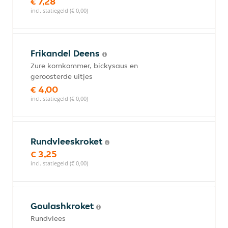
€ 7,28
incl. statiegeld (€ 0,00)
Frikandel Deens
Zure komkommer, bickysaus en
geroosterde uitjes
€ 4,00
incl. statiegeld (€ 0,00)
Rundvleeskroket
€ 3,25
incl. statiegeld (€ 0,00)
Goulashkroket
Rundvlees