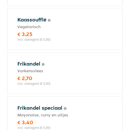
Kaassoufflé
Vegetarisch
€ 3,25
incl. statiegeld (€ 0,00)
Frikandel
Varkensvlees
€ 2,70
incl. statiegeld (€ 0,00)
Frikandel speciaal
Mayonaise, curry en uitjes
€ 3,40
incl. statiegeld (€ 0,00)