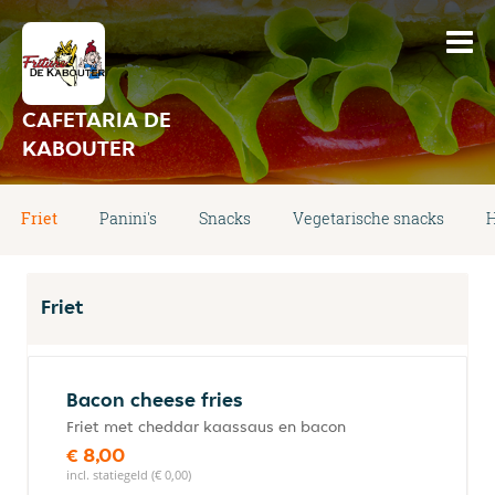
CAFETARIA DE
KABOUTER
Friet
Panini's
Snacks
Vegetarische snacks
H
Friet
Bacon cheese fries
Friet met cheddar kaassaus en bacon
€ 8,00
incl. statiegeld (€ 0,00)