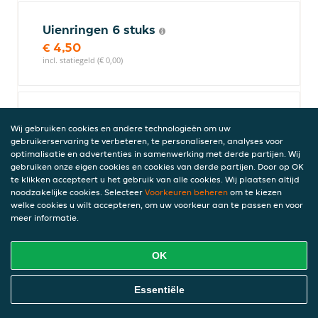
Uienringen 6 stuks
€ 4,50
incl. statiegeld (€ 0,00)
Vegetarische kipcorn
Wij gebruiken cookies en andere technologieën om uw
€ 3,75
gebruikerservaring te verbeteren, te personaliseren, analyses voor
incl. statiegeld (€ 0,00)
optimalisatie en advertenties in samenwerking met derde partijen. Wij
gebruiken onze eigen cookies en cookies van derde partijen. Door op OK
te klikken accepteert u het gebruik van alle cookies. Wij plaatsen altijd
noodzakelijke cookies. Selecteer
Voorkeuren beheren
om te kiezen
welke cookies u wilt accepteren, om uw voorkeur aan te passen en voor
Vegetarische bitterballen 6 stuks
meer informatie.
€ 4,75
incl. statiegeld (€ 0,00)
OK
Online Eten Bestellen
Essentiële
Groentekroket