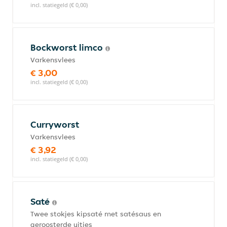
incl. statiegeld (€ 0,00)
Bockworst limco
Varkensvlees
€ 3,00
incl. statiegeld (€ 0,00)
Curryworst
Varkensvlees
€ 3,92
incl. statiegeld (€ 0,00)
Saté
Twee stokjes kipsaté met satésaus en
geroosterde uitjes