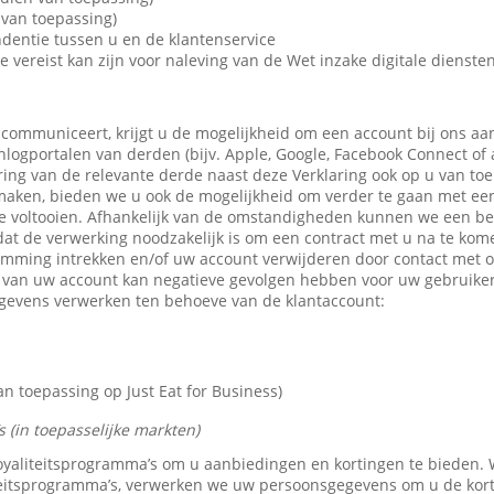
van toepassing)
dentie tussen u en de klantenservice
e vereist kan zijn voor naleving van de Wet inzake digitale dienste
 communiceert, krijgt u de mogelijkheid om een account bij ons aa
 inlogportalen van derden (bijv. Apple, Google, Facebook Connect of
ring van de relevante derde naast deze Verklaring ook op u van toe
maken, bieden we u ook de mogelijkheid om verder te gaan met een 
e voltooien. Afhankelijk van de omstandigheden kunnen we een b
dat de verwerking noodzakelijk is om een contract met u na te kom
emming intrekken en/of uw account verwijderen door contact met 
n van uw account kan negatieve gevolgen hebben voor uw gebruike
gevens verwerken ten behoeve van de klantaccount:
 toepassing op Just Eat for Business)
 (in toepasselijke markten)
 loyaliteitsprogramma’s om u aanbiedingen en kortingen te bieden
teitsprogramma’s, verwerken we uw persoonsgegevens om u de kor