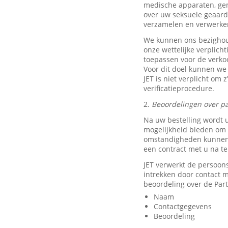
medische apparaten, ge
over uw seksuele geaard
verzamelen en verwerke
We kunnen ons bezighou
onze wettelijke verplich
toepassen voor de verkoo
Voor dit doel kunnen we
JET is niet verplicht om 
verificatieprocedure.
2.
Beoordelingen over pa
Na uw bestelling wordt 
mogelijkheid bieden om e
omstandigheden kunnen w
een contract met u na t
JET verwerkt de persoon
intrekken door contact
beoordeling over de Part
Naam
Contactgegevens
Beoordeling