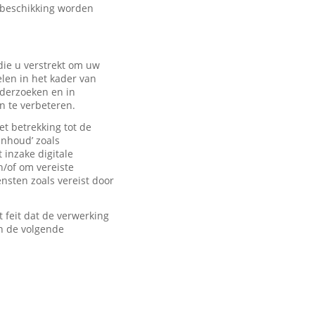
 beschikking worden
ie u verstrekt om uw
len in het kader van
derzoeken en in
n te verbeteren.
t betrekking tot de
inhoud’ zoals
 inzake digitale
n/of om vereiste
sten zoals vereist door
feit dat de verwerking
n de volgende