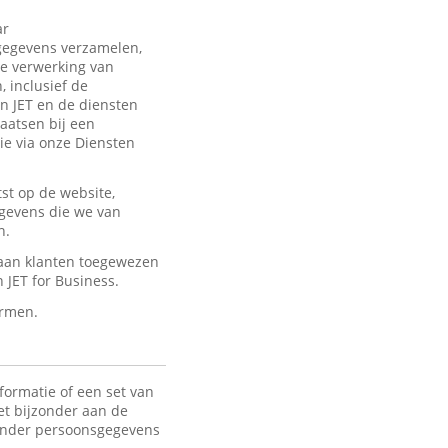
ar
sgegevens verzamelen,
de verwerking van
 inclusief de
an JET en de diensten
laatsen bij een
ie via onze Diensten
st op de website,
egevens die we van
n.
 aan klanten toegewezen
JET for Business.
ermen.
formatie of een set van
het bijzonder aan de
 Onder persoonsgegevens