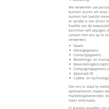
We verwerken uw persoo
kunnen sturen om onze D
kunnen het laatste nieu
er sprake is van direct 
hoofde van de toepassel
berichten wilt wijzigen,
contact met ons op te 
verwerken:
Naam
Adresgegevens
Contactgegevens
Bestellings- en trans
Beoordeling(en) (opti
Campagnegegevens (o
Apparaat-ID
Cookie- en technolog
Om ons in staat te stel
optimaliseren, maken we
marketingdoeleinden. Ra
meer informatie.
Er kunnen gevallen zijn