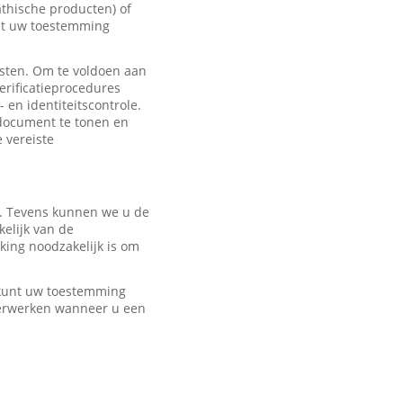
hische producten) of
met uw toestemming
sten. Om te voldoen aan
erificatieprocedures
 en identiteitscontrole.
edocument te tonen en
e vereiste
r. Tevens kunnen we u de
elijk van de
ing noodzakelijk is om
U kunt uw toestemming
verwerken wanneer u een