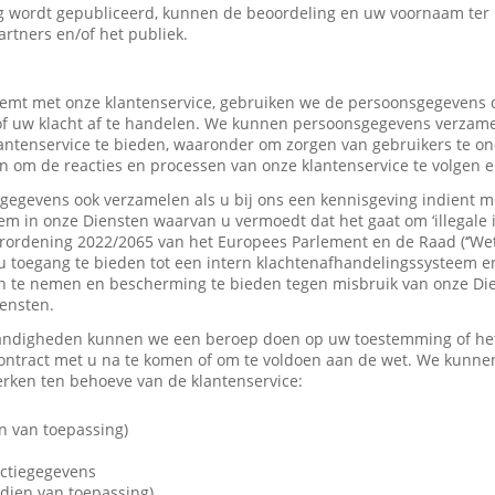
 wordt gepubliceerd, kunnen de beoordeling en uw voornaam ter
artners en/of het publiek.
mt met onze klantenservice, gebruiken we de persoonsgegevens d
f uw klacht af te handelen. We kunnen persoonsgegevens verzame
tenservice te bieden, waaronder om zorgen van gebruikers te on
 om de reacties en processen van onze klantenservice te volgen e
gevens ook verzamelen als u bij ons een kennisgeving indient me
em in onze Diensten waarvan u vermoedt dat het gaat om ‘illegale 
rordening 2022/2065 van het Europees Parlement en de Raad (‘’Wet
u toegang te bieden tot een intern klachtenafhandelingssysteem e
 te nemen en bescherming te bieden tegen misbruik van onze Dien
iensten.
andigheden kunnen we een beroep doen op uw toestemming of het 
contract met u na te komen of om te voldoen aan de wet. We kunne
ken ten behoeve van de klantenservice:
n van toepassing)
actiegegevens
dien van toepassing)