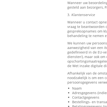
Wanneer uw beoordeling
gesteld aan bezorgers, P
3.
Klantenservice
Wanneer u contact opnee
vraag te beantwoorden o
gespreksopnames om klan
behandeling te nemen en
We kunnen uw persoonsge
aanwezigheid van een it
gedefinieerd in de EU-ve
diensten’), maar ook om 
opschortingsmaatregelen
de Wet inzake digitale d
Afhankelijk van de omst
noodzakelijk is om een 
persoonsgegevens verwer
Naam
Adresgegevens (indie
Contactgegevens
Bestellings- en trans
Betalingsgegevens (in