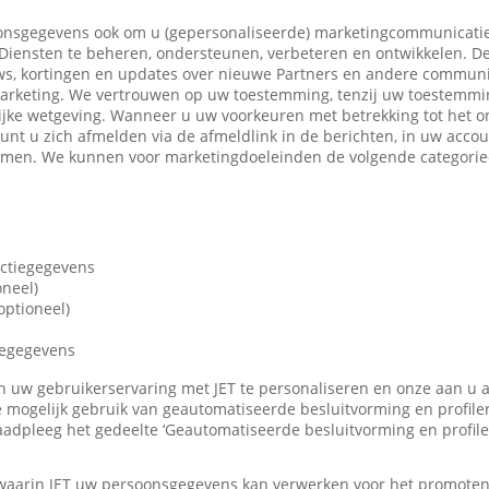
nsgegevens ook om u (gepersonaliseerde) marketingcommunicatie
iensten te beheren, ondersteunen, verbeteren en ontwikkelen. De
ws, kortingen en updates over nieuwe Partners en andere communi
marketing. We vertrouwen op uw toestemming, tenzij uw toestemming
ijke wetgeving. Wanneer u uw voorkeuren met betrekking tot het o
 kunt u zich afmelden via de afmeldlink in de berichten, in uw accou
nemen. We kunnen voor marketingdoeleinden de volgende categori
actiegegevens
oneel)
ptioneel)
iegegevens
len uw gebruikerservaring met JET te personaliseren en onze aan u
 mogelijk gebruik van geautomatiseerde besluitvorming en profile
adpleeg het gedeelte ‘Geautomatiseerde besluitvorming en profile
 waarin JET uw persoonsgegevens kan verwerken voor het promote