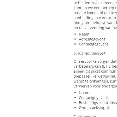
te bieden zoals uiteeng
kunnen we een beroep do
u na te komen of om te v
aanbiedingen van exter
nodig ten behoeve van d
en de verzending van uw
Naam
Adresgegevens
Contactgegevens
6.
Klantonderzoek
Om ervoor te zorgen dat
verbeteren, kan JET u b
alleen dit soort communi
toepasselijke wetgeving.
wenst te ontvangen, kun
verwerken voor onderzo
Naam
Contactgegevens
Bestellings- en trans
Onderzoeksinput
7.
Marketing