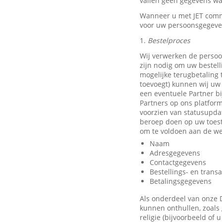
vallen geen gegevens waa
Wanneer u met JET comm
voor uw persoonsgegeve
1.
Bestelproces
Wij verwerken de persoo
zijn nodig om uw bestell
mogelijke terugbetaling
toevoegt) kunnen wij uw 
een eventuele Partner b
Partners op ons platfor
voorzien van statusupda
beroep doen op uw toest
om te voldoen aan de we
Naam
Adresgegevens
Contactgegevens
Bestellings- en trans
Betalingsgegevens
Als onderdeel van onze 
kunnen onthullen, zoals 
religie (bijvoorbeeld of