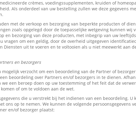
medicineerde crèmes, voedingssupplementen, kruiden of homeopat
heid. Als onderdeel van uw bestelling zullen we deze gegevens 
n.
den met de verkoop en bezorging van beperkte producten of dien
tingen zoals opgelegd door de toepasselijke wetgeving kunnen wij v
p en bezorging van deze producten, met inbegrip van uw leeftijds-
 u vragen om een geldig, door de overheid uitgegeven identificati
z’n Diensten uit te voeren en te voltooien als u niet meewerkt aan d
rtners en bezorgers
u mogelijk verzocht om een beoordeling van de Partner of bezorge
en beoordeling over Partners en/of bezorgers in te dienen. Afhank
e een beroep doen op uw toestemming of het feit dat de verwerk
e komen of om te voldoen aan de wet.
sgegevens die u verstrekt bij het indienen van een beoordeling. 
 met ons op te nemen. We kunnen de volgende persoonsgegevens 
ner en/of bezorger plaatst: