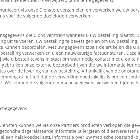
rvan de identiteit is verwijderd (anonieme gegevens).
uniceert via onze Diensten, verzamelen en verwerken we uw pers
ns voor de volgende doeleinden verwerken:
nsgegevens die u ons verstrekt wanneer u uw bestelling plaatst.
ing uit te voeren, uw bestelling te bevestigen en om uw bestelling,
 te kunnen beoordelen. Met uw gegevens (zoals de artikelen die u
bestelling verwerken en u een nauwkeurige factuur sturen. Deze in
ij wie u bestelt tevens in staat om waar nodig contact met u op t
m gebruiken onze externe bezorgbedrijven die uw informatie kunn
tes over de levering van uw bestelling. Afhankelijk van de omsta
emming of het feit dat de verwerking noodzakelijk is om een contr
t. We kunnen de volgende persoonsgegevens verwerken tijdens he
actiegegevens
Diensten kunnen we via onze Partners producten verkopen die ge
gezondheidsgerelateerde informatie (allergieën of dieetvereisten),
 u alleen halalvoedsel eet), informatie over uw medische toestand (b