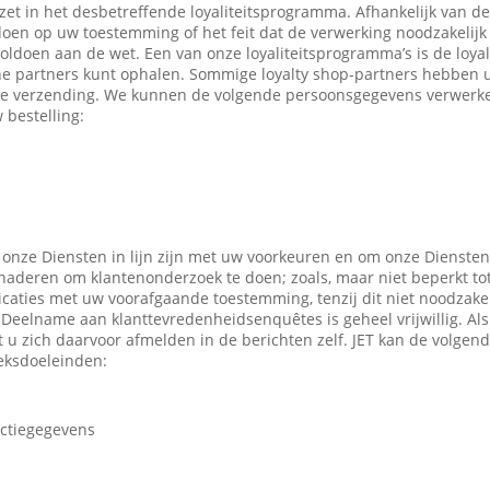
ezet in het desbetreffende loyaliteitsprogramma. Afhankelijk van 
en op uw toestemming of het feit dat de verwerking noodzakelijk 
oldoen aan de wet. Een van onze loyaliteitsprogramma’s is de loyal
ne partners kunt ophalen. Sommige loyalty shop-partners hebben
e verzending. We kunnen de volgende persoonsgegevens verwerken
 bestelling:
 onze Diensten in lijn zijn met uw voorkeuren en om onze Diensten
enaderen om klantenonderzoek te doen; zoals, maar niet beperkt to
caties met uw voorafgaande toestemming, tenzij dit niet noodzakeli
 Deelname aan klanttevredenheidsenquêtes is geheel vrijwillig. Al
t u zich daarvoor afmelden in de berichten zelf. JET kan de volge
eksdoeleinden:
actiegegevens