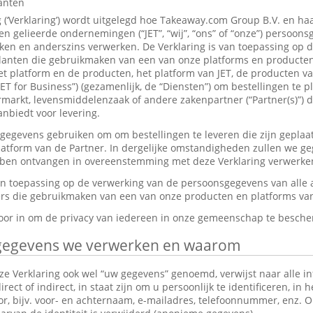
lanten
g (‘Verklaring’) wordt uitgelegd hoe Takeaway.com Group B.V. en ha
 gelieerde ondernemingen (“JET”, “wij”, “ons” of “onze”) persoon
en en anderszins verwerken. De Verklaring is van toepassing op 
anten die gebruikmaken van een van onze platforms en producten,
et platform en de producten, het platform van JET, de producten v
JET for Business”) (gezamenlijk, de “Diensten”) om bestellingen te p
markt, levensmiddelenzaak of andere zakenpartner (“Partner(s)”) d
nbiedt voor levering.
gevens gebruiken om om bestellingen te leveren die zijn geplaat
platform van de Partner. In dergelijke omstandigheden zullen we g
ebben ontvangen in overeenstemming met deze Verklaring verwerke
van toepassing op de verwerking van de persoonsgegevens van alle
s die gebruikmaken van een van onze producten en platforms van 
rvoor in om de privacy van iedereen in onze gemeenschap te besch
gegevens we verwerken en waarom
e Verklaring ook wel “uw gegevens” genoemd, verwijst naar alle in
ect of indirect, in staat zijn om u persoonlijk te identificeren, in 
tor, bijv. voor- en achternaam, e-mailadres, telefoonnummer, enz.